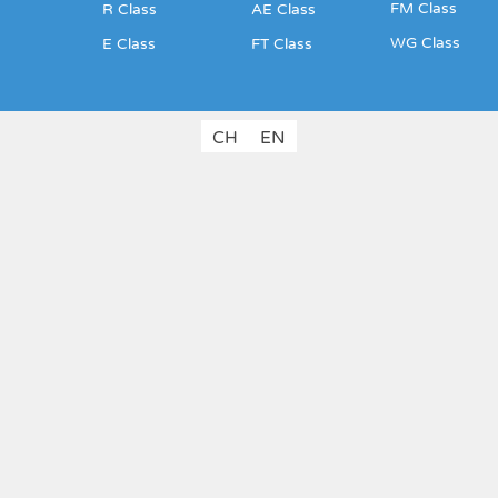
FM Class
R Class
AE Class
WG Class
E Class
FT Class
CH
EN